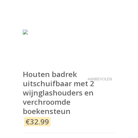
Houten badrek
AANBEVOLEN
uitschuifbaar met 2
wijnglashouders en
verchroomde
boekensteun
€32.99