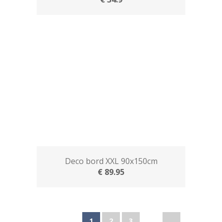
Deco bord XXL 90x150cm
€ 89.95
1
2
3