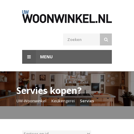
MENU
Servies kopen?
UW-Woonwinkel
Keukengerei
Servies