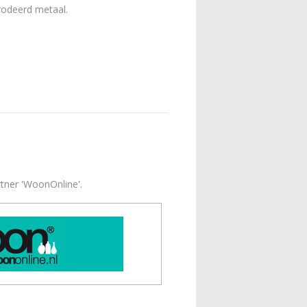
rodeerd metaal.
rtner 'WoonOnline'.