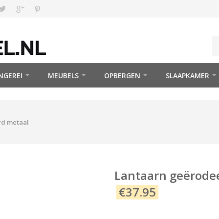
NGEREI
MEUBELS
OPBERGEN
SLAAPKAMER
rd metaal
Lantaarn geërode
€37.95