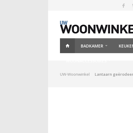
BADKAMER
KEUKE
WOONACCESSOIRES
UW-Woonwinkel
Lantaarn geërodee